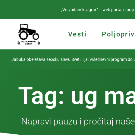
„Vojvođanski agrar“ – web portal o poljo
Vesti
Poljopri
Jabuka obeležava seosku slavu Sveti Ilija: Višednevni program do 2.
Tag: ug ma
Napravi pauzu i pročitaj naše