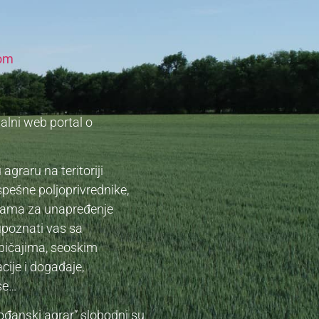
com
nalni web portal o
graru na teritoriji
pešne poljoprivrednike,
cijama za unapređenje
upoznati vas sa
bičajima, seoskim
cije i događaje,
rse…
vođanski agrar” slobodni su