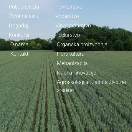
Poljoprivreda
Povrtarstvo
Život na selu
Voćarstvo
Događaji
Vinogradarstvo
Konkursi
Pčelarstvo
O nama
Organska proizvodnja
Kontakt
Hortikultura
Mehanizacija
Nauka i inovacije
Agroekologija i zaštita životne
sredine