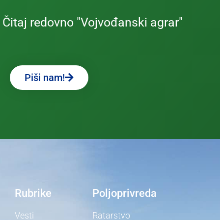
Čitaj redovno "Vojvođanski agrar"
Piši nam!
Rubrike
Poljoprivreda
Vesti
Ratarstvo