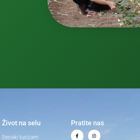
Život na selu
Pratite nas
Seoski turizam