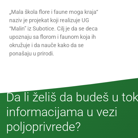
„Mala škola flore i faune moga kraja“
naziv je projekat koji realizuje UG
“Malin” iz Subotice. Cilj je da se deca
upoznaju sa florom i faunom koja ih
okružuje i da nauče kako da se
ponašaju u prirodi.
Da li želiš da budeš u to
informacijama u vezi
poljoprivrede?