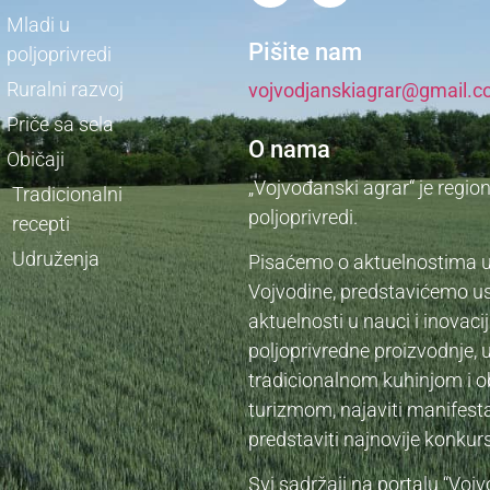
Mladi u
Pišite nam
poljoprivredi
Ruralni razvoj
vojvodjanskiagrar@gmail.
Priče sa sela
O nama
Običaji
„Vojvođanski agrar“ je regio
Tradicionalni
poljoprivredi.
recepti
Udruženja
Pisaćemo o aktuelnostima u a
Vojvodine, predstavićemo us
aktuelnosti u nauci i inova
poljoprivredne proizvodnje, 
tradicionalnom kuhinjom i o
turizmom, najaviti manifesta
predstaviti najnovije konku
Svi sadržaji na portalu “Voj