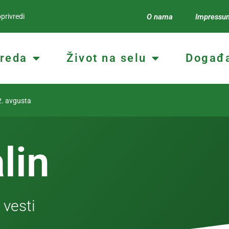
privredi
O nama
Impressu
vreda
Život na selu
Događa
 avgusta
lin
 vesti