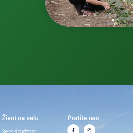
Život na selu
Pratite nas
Seoski turizam