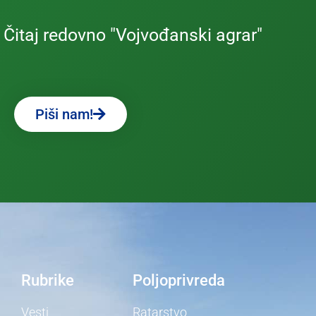
Čitaj redovno "Vojvođanski agrar"
Piši nam!
Rubrike
Poljoprivreda
Vesti
Ratarstvo