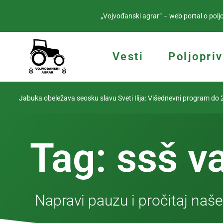
„Vojvođanski agrar“ – web portal o poljo
Vesti
Poljopri
Jabuka obeležava seosku slavu Sveti Ilija: Višednevni program do 2.
Tag: ssš v
Napravi pauzu i pročitaj naše