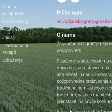
Mladi u
Pišite nam
poljoprivredi
Ruralni razvoj
vojvodjanskiagrar@gmail.
Priče sa sela
O nama
Običaji
„Vojvođanski agrar“ je regio
Tradicionalni
poljoprivredi.
recepti
Udruženja
Pisaćemo o aktuelnostima u a
Vojvodine, predstavićemo us
aktuelnosti u nauci i inova
poljoprivredne proizvodnje, 
tradicionalnom kuhinjom i o
turizmom, najaviti manifesta
predstaviti najnovije konku
Svi sadržaji na portalu “Voj