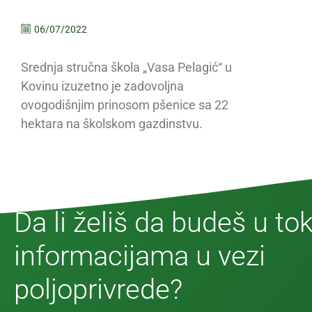
06/07/2022
Srednja stručna škola „Vasa Pelagić“ u
Kovinu izuzetno je zadovoljna
ovogodišnjim prinosom pšenice sa 22
hektara na školskom gazdinstvu.
Da li želiš da budeš u to
informacijama u vezi
poljoprivrede?