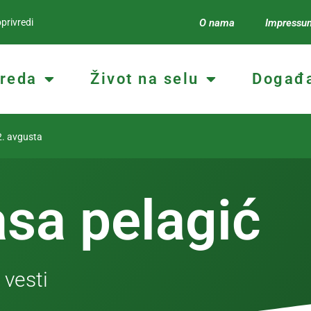
privredi
O nama
Impressu
vreda
Život na selu
Događa
 avgusta
asa pelagić
 vesti