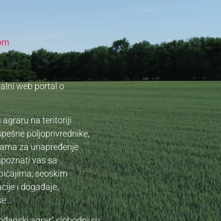
com
nalni web portal o
graru na teritoriji
pešne poljoprivrednike,
cijama za unapređenje
upoznati vas sa
bičajima, seoskim
cije i događaje,
rse…
vođanski agrar” slobodni su