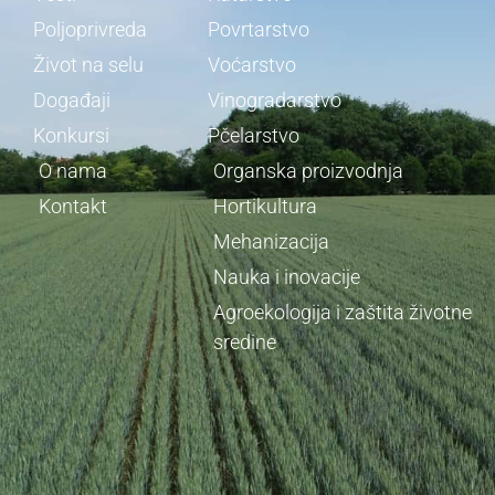
Poljoprivreda
Povrtarstvo
Život na selu
Voćarstvo
Događaji
Vinogradarstvo
Konkursi
Pčelarstvo
O nama
Organska proizvodnja
Kontakt
Hortikultura
Mehanizacija
Nauka i inovacije
Agroekologija i zaštita životne
sredine