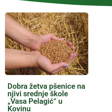
Dobra žetva pšenice na
njivi srednje škole
„Vasa Pelagić“ u
Kovinu