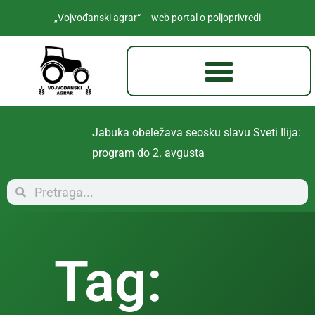
„Vojvođanski agrar“ – web portal o poljoprivredi
Jabuka obeležava seosku slavu Sveti Ilija: Višednevni
program do 2. avgusta
Tag: