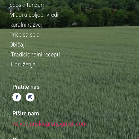
Seoski turizam
Mladi u poljoprivredi
Ruralni razvoj
Priče sa sela
Običaji
Tradicionalni recepti
Udruženja
Pratite nas
Pišite nam
vojvodjanskiagrar@gmail.com