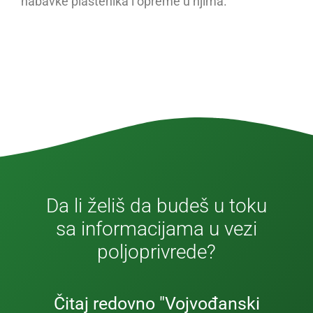
nabavke plastenika i opreme u njima.
Da li želiš da budeš u toku
sa informacijama u vezi
poljoprivrede?
Čitaj redovno "Vojvođanski