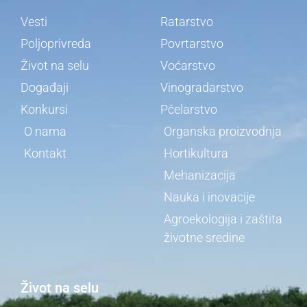
Vesti
Ratarstvo
Poljoprivreda
Povrtarstvo
Život na selu
Voćarstvo
Događaji
Vinogradarstvo
Konkursi
Pčelarstvo
O nama
Organska proizvodnja
Kontakt
Hortikultura
Mehanizacija
Nauka i inovacije
Agroekologija i zaštita
životne sredine
Život na selu