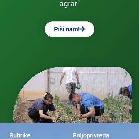
agrar"
Piši nam!
Rubrike
Poljoprivreda