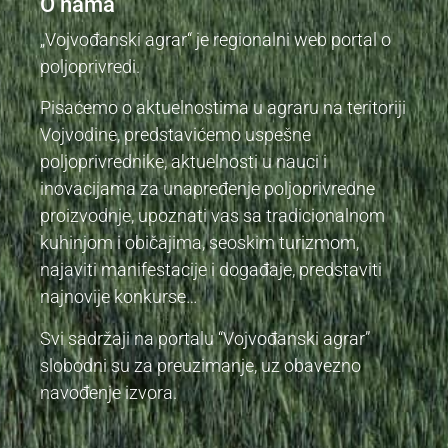
O nama
„Vojvođanski agrar“ je regionalni web portal o
poljoprivredi.
Pisaćemo o aktuelnostima u agraru na teritoriji
Vojvodine, predstavićemo uspešne
poljoprivrednike, aktuelnosti u nauci i
inovacijama za unapređenje poljoprivredne
proizvodnje, upoznati vas sa tradicionalnom
kuhinjom i običajima, seoskim turizmom,
najaviti manifestacije i događaje, predstaviti
najnovije konkurse…
Svi sadržaji na portalu “Vojvođanski agrar”
slobodni su za preuzimanje, uz obavezno
navođenje izvora.