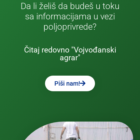
Da li želiš da budeš u toku
sa informacijama u vezi
poljoprivrede?
Čitaj redovno "Vojvođanski
agrar"
Piši nam!