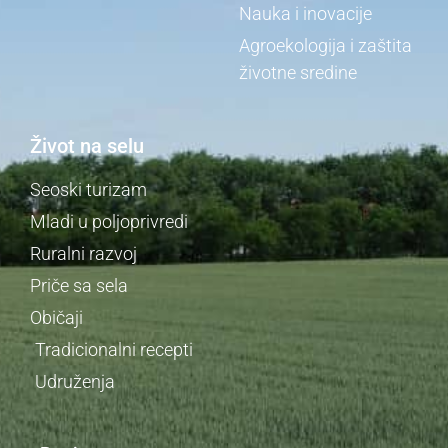
Nauka i inovacije
Agroekologija i zaštita
životne sredine
Život na selu
Seoski turizam
Mladi u poljoprivredi
Ruralni razvoj
Priče sa sela
Običaji
Tradicionalni recepti
Udruženja