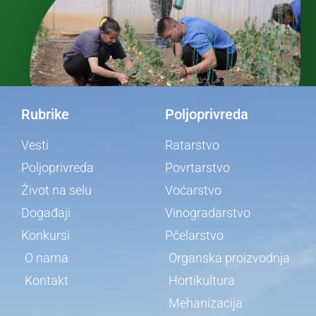
Rubrike
Poljoprivreda
Vesti
Ratarstvo
Poljoprivreda
Povrtarstvo
Život na selu
Voćarstvo
Događaji
Vinogradarstvo
Konkursi
Pčelarstvo
O nama
Organska proizvodnja
Kontakt
Hortikultura
Mehanizacija