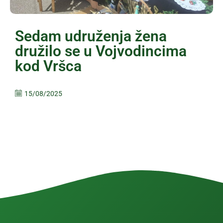
Sedam udruženja žena
družilo se u Vojvodincima
kod Vršca
15/08/2025