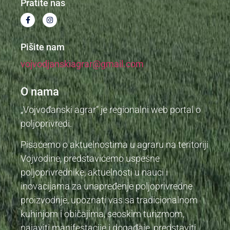
Pratite nas
Pišite nam
vojvodjanskiagrar@gmail.com
O nama
„Vojvođanski agrar“ je regionalni web portal o
poljoprivredi.
Pisaćemo o aktuelnostima u agraru na teritoriji
Vojvodine, predstavićemo uspešne
poljoprivrednike, aktuelnosti u nauci i
inovacijama za unapređenje poljoprivredne
proizvodnje, upoznati vas sa tradicionalnom
kuhinjom i običajima, seoskim turizmom,
najaviti manifestacije i događaje, predstaviti