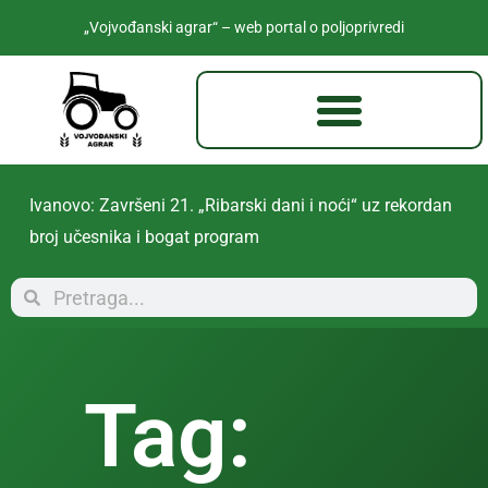
„Vojvođanski agrar“ – web portal o poljoprivredi
Jabuka obeležava seosku slavu Sveti Ilija: Višednevni
program do 2. avgusta
Tag: