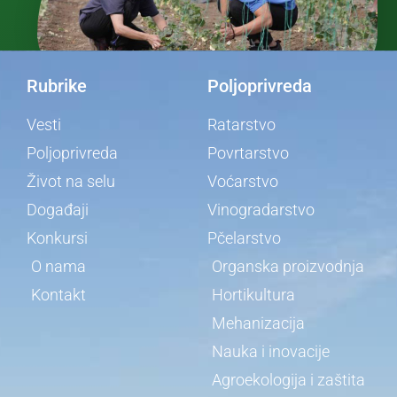
Rubrike
Poljoprivreda
Vesti
Ratarstvo
Poljoprivreda
Povrtarstvo
Život na selu
Voćarstvo
Događaji
Vinogradarstvo
Konkursi
Pčelarstvo
O nama
Organska proizvodnja
Kontakt
Hortikultura
Mehanizacija
Nauka i inovacije
Agroekologija i zaštita