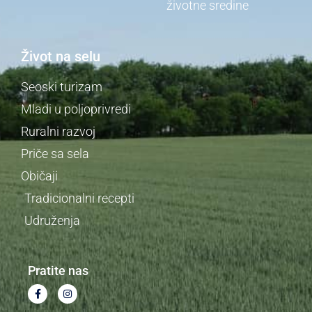
životne sredine
Život na selu
Seoski turizam
Mladi u poljoprivredi
Ruralni razvoj
Priče sa sela
Običaji
Tradicionalni recepti
Udruženja
Pratite nas