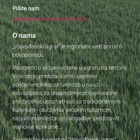
Pišite nam
vojvodjanskiagrar@gmail.com
O nama
„Vojvođanski agrar“ je regionalni web portal o
poljoprivredi.
Pisaćemo o aktuelnostima u agraru na teritoriji
Vojvodine, predstavićemo uspešne
poljoprivrednike, aktuelnosti u nauci i
inovacijama za unapređenje poljoprivredne
proizvodnje, upoznati vas sa tradicionalnom
kuhinjom i običajima, seoskim turizmom,
najaviti manifestacije i događaje, predstaviti
najnovije konkurse…
Svi sadržaji na portalu “Vojvođanski agrar”