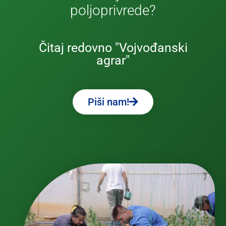
poljoprivrede?
Čitaj redovno "Vojvođanski
agrar"
Piši nam!