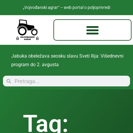
„Vojvođanski agrar“ – web portal o poljoprivredi
Jabuka obeležava seosku slavu Sveti Ilija: Višednevni
program do 2. avgusta
Tag: