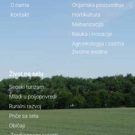
Konkursi
Pčelarstvo
O nama
Organska proizvodnja
Kontakt
Hortikultura
Mehanizacija
Nauka i inovacije
Agroekologija i zaštita
životne sredine
Život na selu
Seoski turizam
Mladi u poljoprivredi
Ruralni razvoj
Priče sa sela
Običaji