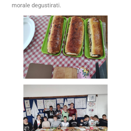
kraj, kada su se poluohlađene študle
morale degustirati.