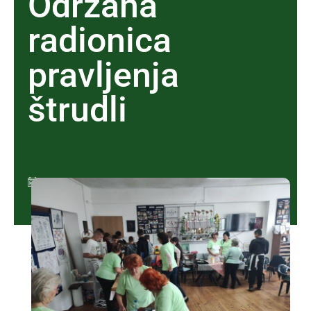
Održana
radionica
pravljenja
štrudli
18/05/2025