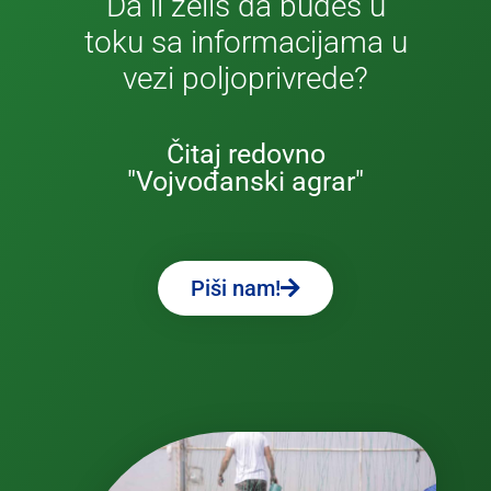
Da li želiš da budeš u
toku sa informacijama u
vezi poljoprivrede?
Čitaj redovno
"Vojvođanski agrar"
Piši nam!