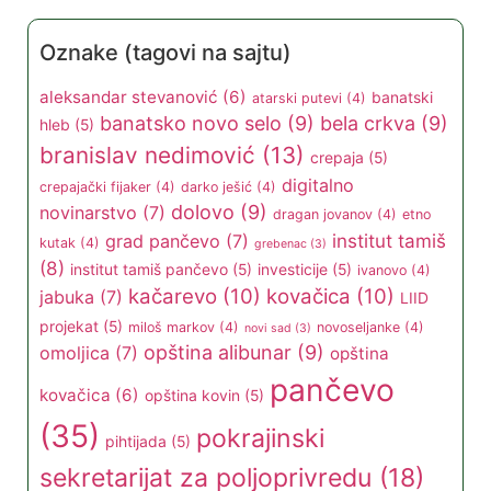
Udruženja
(52)
Oznake (tagovi na sajtu)
aleksandar stevanović
(6)
banatski
atarski putevi
(4)
banatsko novo selo
(9)
bela crkva
(9)
hleb
(5)
branislav nedimović
(13)
crepaja
(5)
digitalno
crepajački fijaker
(4)
darko ješić
(4)
dolovo
(9)
novinarstvo
(7)
dragan jovanov
(4)
etno
institut tamiš
grad pančevo
(7)
kutak
(4)
grebenac
(3)
(8)
institut tamiš pančevo
(5)
investicije
(5)
ivanovo
(4)
kačarevo
(10)
kovačica
(10)
jabuka
(7)
LIID
projekat
(5)
miloš markov
(4)
novoseljanke
(4)
novi sad
(3)
opština alibunar
(9)
omoljica
(7)
opština
pančevo
kovačica
(6)
opština kovin
(5)
(35)
pokrajinski
pihtijada
(5)