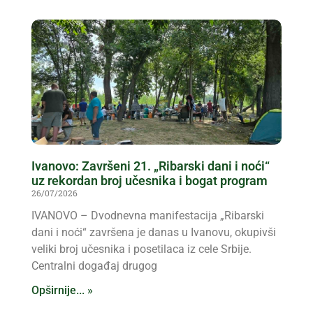
Opširnije... »
Ivanovo: Završeni 21. „Ribarski dani i noći“
uz rekordan broj učesnika i bogat program
26/07/2026
IVANOVO – Dvodnevna manifestacija „Ribarski
dani i noći“ završena je danas u Ivanovu, okupivši
veliki broj učesnika i posetilaca iz cele Srbije.
Centralni događaj drugog
Opširnije... »