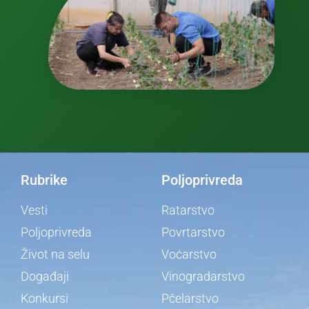
Rubrike
Poljoprivreda
Vesti
Ratarstvo
Poljoprivreda
Povrtarstvo
Život na selu
Voćarstvo
Događaji
Vinogradarstvo