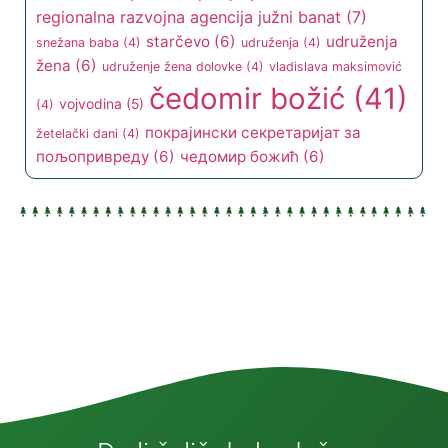
sekretarijat za poljoprivredu
(18)
regionalna razvojna agencija južni banat
(7)
starčevo
(6)
udruženja
snežana baba
(4)
udruženja
(4)
žena
(6)
udruženje žena dolovke
(4)
vladislava maksimović
čedomir božić
(41)
vojvodina
(5)
(4)
покрајински секретаријат за
žetelački dani
(4)
пољопривреду
(6)
чедомир божић
(6)