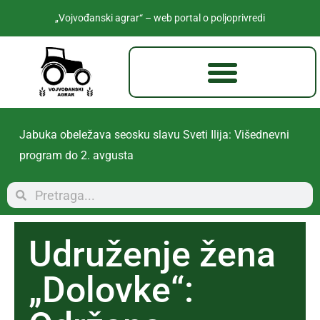
„Vojvođanski agrar“ – web portal o poljoprivredi
Investicija koja zadržava mlade u Južnom Banatu: Nov
trening centar u Pančevu otvara šansu i za učenike iz
seoskih sredina
Udruženje žena
„Dolovke“: