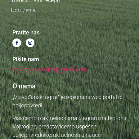
Tradicionalni recepti
Udruženja
Pratite nas
Pišite nam
vojvodjanskiagrar@gmail.com
O nama
„Vojvođanski agrar“ je regionalni web portal o
poljoprivredi.
Pisaćemo o aktuelnostima u agraru na teritoriji
Vojvodine, predstavićemo uspešne